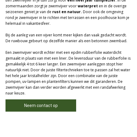
Een zwemvijver in je tuin zorgt voor
een heel jaar tuinplezier
. In de
zomermaanden zorgt je zwemvijver voor
waterpret
en in de overige
seizoenen geniet je van de
rust en natuur.
Door ook de omgeving
rond je zwemvijver in te richten met terrassen en een poolhouse kom je
helemaal in vakantiesfeer.
Bij de aanleg van een vijver komt meer kijken dan vaak gedacht wordt.
De ruwbouw gebeurt op dezelfde manier als een betonnen zwembad.
Een zwemvijver wordt echter met een epdm rubberfolie waterdicht
gemaakt in plaats van met een liner. De levensduur van de rubberfolie is
gemakkelijk 4 tot 6 keer langer. Een zwemvijver aanleggen stopt hier
natuurlijk niet. Door de juiste filtertechnieken toe te passen zal het water
het hele jaar kristalhelder zijn. Door een combinatie van de juiste
pompen, uv-lampen en plantenfilters kunnen we dit garanderen. De
zwemvijver kan dan verder worden afgewerkt met een randafwerking
naar keuze.
Neem contact op