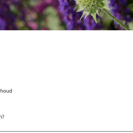
rhoud
n?
en is om binnen dergelijke omgevingen maximum aan rust, ru