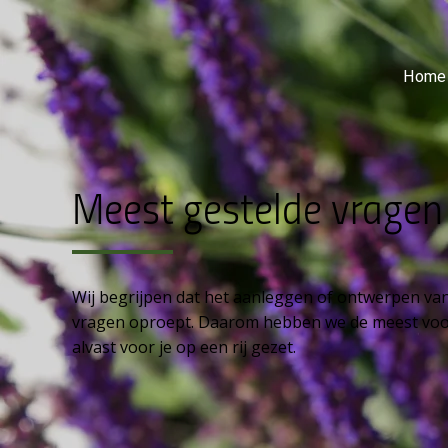
Home
Meest gestelde vragen
Wij begrijpen dat het aanleggen of ontwerpen van
vragen oproept. Daarom hebben we de meest vo
alvast voor je op een rij gezet.