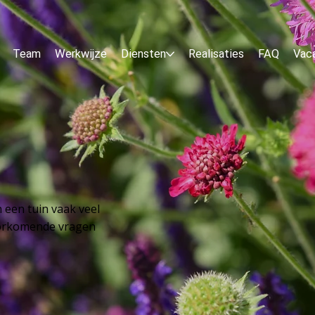
Team
Werkwijze
Diensten
Realisaties
FAQ
Vac
 een tuin vaak veel
orkomende vragen