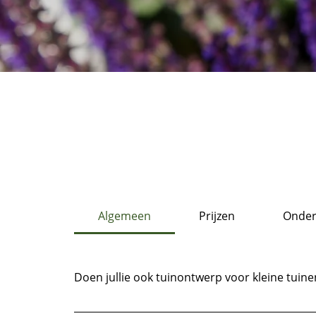
Algemeen
Prijzen
Onde
Doen jullie ook tuinontwerp voor kleine tuine
Ja. Het streefdoel van de Herba tuinarchitect