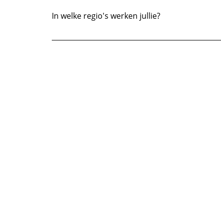
kunnen ook minimalistisch opgevat worden me
In welke regio's werken jullie?
Herba is werkzaam in volgende gemeenten: - 
Herent - Rotselaar - Aarschot - Scherpenheu