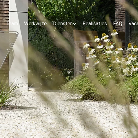
Team
Werkwijze
Diensten
Realisaties
FAQ
Vac