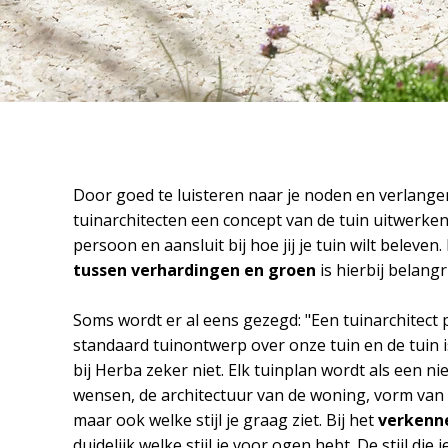
Door goed te luisteren naar je noden en verlang
tuinarchitecten een concept van de tuin uitwerke
persoon en aansluit bij hoe jij je tuin wilt beleve
tussen verhardingen en groen
is hierbij belangr
Soms wordt er al eens gezegd: "Een tuinarchitect 
standaard tuinontwerp over onze tuin en de tuin i
bij Herba zeker niet. Elk tuinplan wordt als een n
wensen, de architectuur van de woning, vorm van p
maar ook welke stijl je graag ziet. Bij het
verkenn
duidelijk welke stijl je voor ogen hebt. De stijl di