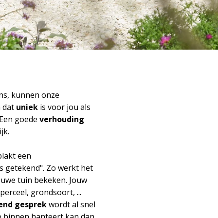
ens, kunnen onze
n dat
uniek
is voor jou als
n. Een goede
verhouding
ijk.
plakt een
s getekend". Zo werkt het
ieuwe tuin bekeken. Jouw
erceel, grondsoort, ...
end gesprek
wordt al snel
e je binnen hanteert kan dan